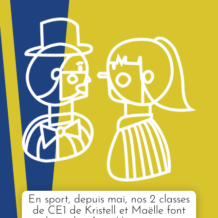
En sport, depuis mai, nos 2 classes
de CE1 de Kristell et Maëlle font